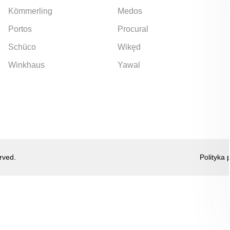
Kömmerling
Medos
Portos
Procural
Schüco
Wikęd
Winkhaus
Yawal
rved.
Polityka