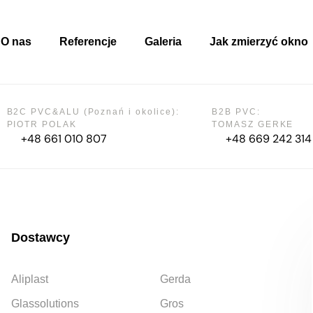
O nas
Referencje
Galeria
Jak zmierzyć okno
B2C PVC&ALU (Poznań i okolice):
B2B PVC:
PIOTR POLAK
TOMASZ GERKE
+48 661 010 807
+48 669 242 314
Dostawcy
Aliplast
Gerda
Glassolutions
Gros