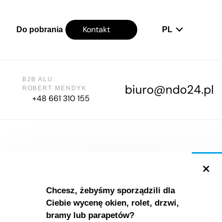
Kontakt
Do pobrania
PL
B2B ALU:
biuro@ndo24.pl
ROBERT MENDYK
+48 661 310 155
+
Mapa strony
Chcesz, żebyśmy sporządzili dla
O nas
Ciebie wycenę okien, rolet, drzwi,
bramy lub parapetów?
Referencje