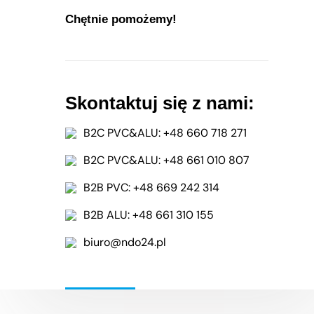
Galeria
Chętnie pomożemy!
Jak zmierzyć okno?
Do pobrania
Skontaktuj się z nami:
B2C PVC&ALU: +48 660 718 271
B2C PVC&ALU: +48 661 010 807
B2B PVC: +48 669 242 314
B2B ALU: +48 661 310 155
 prywatności - przetwarzamy dane osobowe zgodnie z RODO [GDPR]
biuro@ndo24.pl