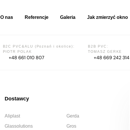
O nas
Referencje
Galeria
Jak zmierzyć okno
B2C PVC&ALU (Poznań i okolice):
B2B PVC:
PIOTR POLAK
TOMASZ GERKE
+48 661 010 807
+48 669 242 314
Dostawcy
Aliplast
Gerda
Glassolutions
Gros