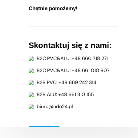
Galeria
Chętnie pomożemy!
Jak zmierzyć okno?
Do pobrania
Skontaktuj się z nami:
B2C PVC&ALU: +48 660 718 271
B2C PVC&ALU: +48 661 010 807
B2B PVC: +48 669 242 314
B2B ALU: +48 661 310 155
 prywatności - przetwarzamy dane osobowe zgodnie z RODO [GDPR]
biuro@ndo24.pl