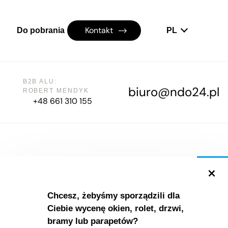
Kontakt
Do pobrania
PL
B2B ALU:
biuro@ndo24.pl
ROBERT MENDYK
+48 661 310 155
+
Mapa strony
Chcesz, żebyśmy sporządzili dla
O nas
Ciebie wycenę okien, rolet, drzwi,
bramy lub parapetów?
Referencje