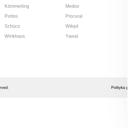
Kömmerling
Medos
Portos
Procural
Schüco
Wikęd
Winkhaus
Yawal
rved.
Polityka